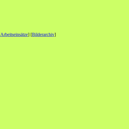
[
Arbeitseinsätze
] [
Bilderarchiv
]